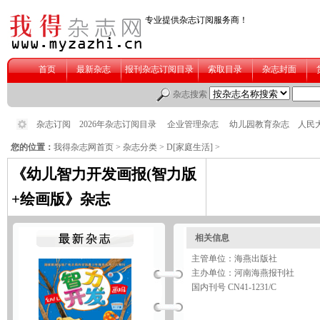
您的位置：
我得杂志网首页
>
杂志分类
>
D[家庭生活]
>
《幼儿智力开发画报(智力版
+绘画版》杂志
相关信息
主管单位：海燕出版社
主办单位：河南海燕报刊社
国内刊号 CN41-1231/C