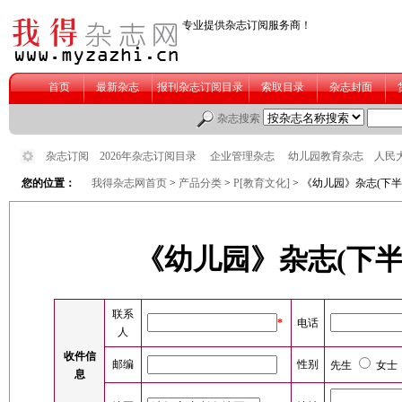
您的位置：
我得杂志网首页
>
产品分类
>
P[教育文化]
> 《幼儿园》杂志(下
《幼儿园》杂志(下半
联系
*
电话
人
收件信
邮编
性别
先生
女士
息