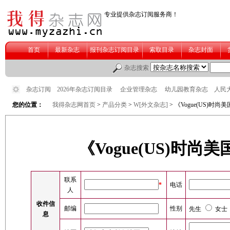
您的位置：
我得杂志网首页
>
产品分类
>
W[外文杂志]
> 《Vogue(US)时
《Vogue(US)时
联系
*
电话
人
收件信
邮编
性别
先生
女士
息