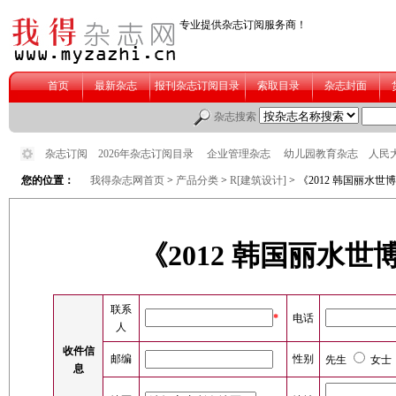
您的位置：
我得杂志网首页
>
产品分类
>
R[建筑设计]
> 《2012 韩国丽水
《2012 韩国丽水
联系
*
电话
人
收件信
邮编
性别
先生
女士
息