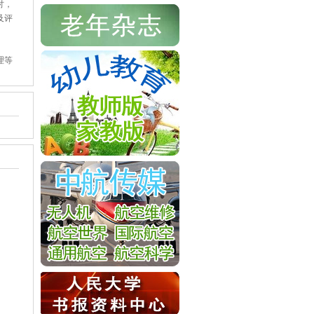
讨，
及评
理等