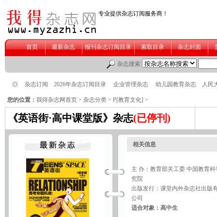
您的位置：
我得杂志网首页
>
杂志分类
>
P[教育文化]
>
《英语街·高中课堂版》杂志
(已停刊)
相关信息
主 办：教育部关工委 中国教育科
究院
出版发行：课堂内外杂志社出版
公司
适合对象：高中生